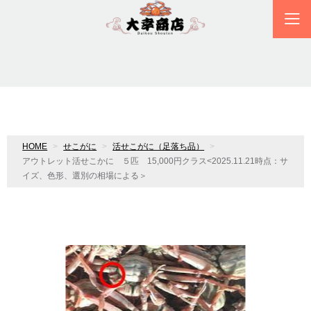
HOME
せこがに
活せこがに（足落ち品）
アウトレット活せこかに ５匹 15,000円クラス<2025.11.21時点：サ
イズ、色形、選別の相場による＞